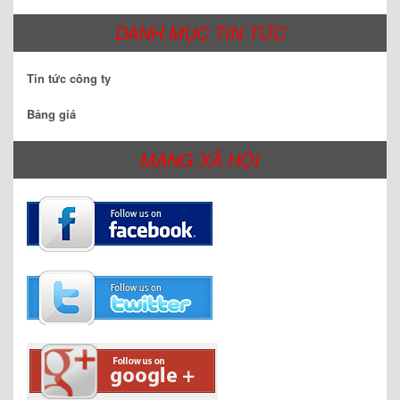
DANH MỤC TIN TỨC
Tin tức công ty
Bảng giá
MẠNG XÃ HỘI