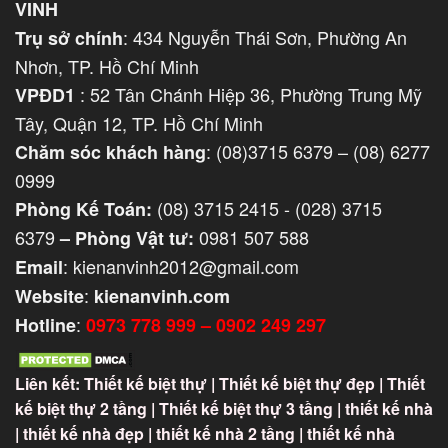
VINH
: 434 Nguyễn Thái Sơn, Phường An
Trụ sở chính
Nhơn, TP. Hồ Chí Minh
: 52 Tân Chánh Hiệp 36, Phường Trung Mỹ
VPĐD1
Tây, Quận 12, TP. Hồ Chí Minh
: (08)3715 6379 – (08) 6277
Chăm sóc khách hàng
0999
(08) 3715 2415 - (028) 3715
Phòng Kế Toán:
6379
0981 507 588
–
Phòng
Vật tư:
: kienanvinh2012@gmail.com
Email
:
Website
kienanvinh.com
:
Hotline
0973 778 999 – 0902 249 297
Liên kết:
Thiết kế biệt thự
|
Thiết kế biệt thự đẹp
|
Thiết
kế biệt thự 2 tầng
|
Thiết kế biệt thự 3 tầng
|
thiết kế nhà
|
thiết kế nhà đẹp
|
thiết kế nhà 2 tầng
|
thiết kế nhà