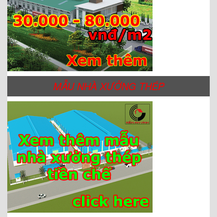
MẪU NHÀ XƯỞNG THÉP