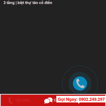
3 tầng
|
biệt thự tân cổ điển
Gọi Ngay: 0902.249.297
Gọi điện
SMS
Chỉ Đường