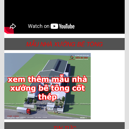
MẪU NHÀ XƯỞNG BÊ TÔNG
TIN TỨC