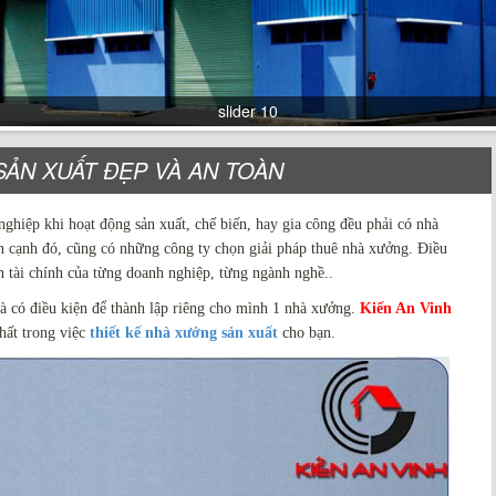
slider 10
slider 9
ẢN XUẤT ĐẸP VÀ AN TOÀN
hiệp khi hoạt động sản xuất, chế biến, hay gia công đều phải có nhà
n cạnh đó, cũng có những công ty chọn giải pháp thuê nhà xưởng. Điều
n tài chính của từng doanh nghiệp, từng ngành nghề..
 có điều kiện để thành lập riêng cho mình 1 nhà xưởng.
Kiến An Vinh
hất trong việc
thiết kế nhà xưởng sản xuất
cho bạn.