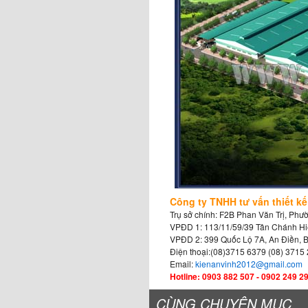
Công ty TNHH tư vấn thiết k
Trụ sở chính: F2B Phan Văn Trị, Ph
VPĐD 1: 113/11/59/39 Tân Chánh Hi
VPĐD 2: 399 Quốc Lộ 7A, An Điền, 
Điện thoại:(08)3715 6379 (08) 3715 
Email:
kienanvinh2012@gmail.com
Hotline: 0903 882 507 - 0902 249 2
CÙNG CHUYÊN MỤC