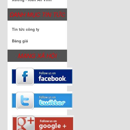
DANH MỤC TIN TỨC
Tin tức công ty
Bảng giá
MẠNG XÃ HỘI