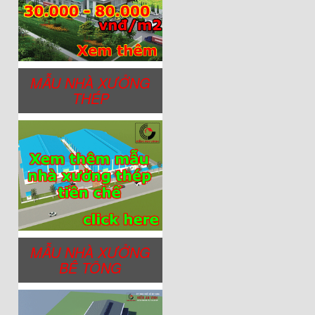
MẪU NHÀ XƯỞNG
THÉP
MẪU NHÀ XƯỞNG
BÊ TÔNG