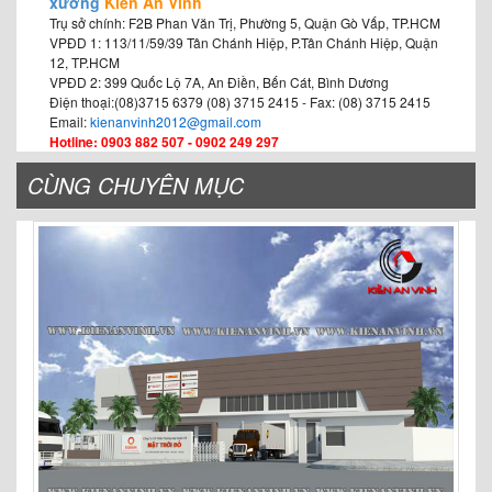
xưởng
Kiến An Vinh
Trụ sở chính: F2B Phan Văn Trị, Phường 5, Quận Gò Vấp, TP.HCM
VPĐD 1: 113/11/59/39 Tân Chánh Hiệp, P.Tân Chánh Hiệp, Quận
12, TP.HCM
VPĐD 2: 399 Quốc Lộ 7A, An Điền, Bến Cát, Bình Dương
Điện thoại:(08)3715 6379 (08) 3715 2415 - Fax: (08) 3715 2415
Email:
kienanvinh2012@gmail.com
Hotline: 0903 882 507 - 0902 249 297
CÙNG CHUYÊN MỤC