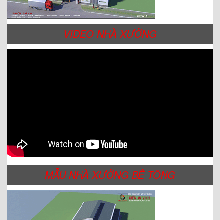
VIDEO NHÀ XƯỞNG
MẪU NHÀ XƯỞNG BÊ TÔNG