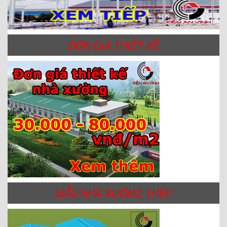
ĐƠN GIÁ THIẾT KẾ
MẪU NHÀ XƯỞNG THÉP