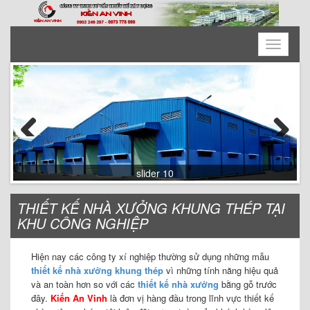
Toggle
navigatio
Previous
Next
slider 9
THIẾT KẾ NHÀ XƯỞNG KHUNG THÉP TẠI
KHU CÔNG NGHIỆP
Hiện nay các công ty xí nghiệp thường sử dụng những mẫu
thiết kế nhà xưởng khung thép
vì những tính năng hiệu quả
và an toàn hơn so với các
thiết kế nhà xưởng
bằng gỗ trước
đây.
Kiến An Vinh
là đơn vị hàng đầu trong lĩnh vực thiết kế