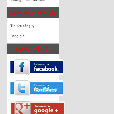
DANH MỤC TIN TỨC
Tin tức công ty
Bảng giá
MẠNG XÃ HỘI