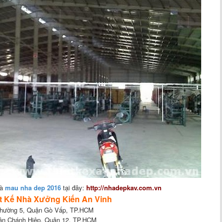
và
mau nha dep 2016
tại đây:
http://nhadepkav.com.vn
t Kế Nhà Xưởng Kiến An Vinh
 Phường 5, Quận Gò Vấp, TP.HCM
ân Chánh Hiệp, Quận 12, TP.HCM