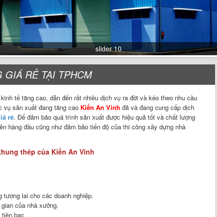
slider 10
slider 9
 GIÁ RẺ TẠI TPHCM
 kinh tế tăng cao, dẫn đến rất nhiều dịch vụ ra đời và kéo theo nhu cầu
ục vụ sản xuất đang tăng cao
Kiến An Vinh
đã và đang cung cấp dịch
iá rẻ
. Để đảm bảo quá trình sản xuất được hiệu quả tốt và chất lượng
 lên hàng đầu cũng như đảm bảo tiến độ của thi công xây dựng nhà
khung thép của Kiến An Vinh
 tương lai cho các doanh nghiệp.
 gian của nhà xưởng.
tiền bạc.