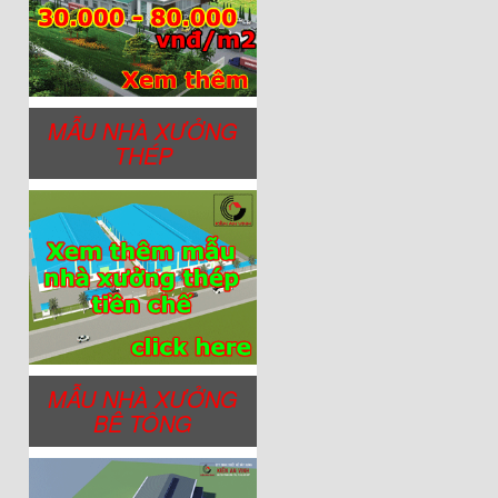
MẪU NHÀ XƯỞNG
THÉP
MẪU NHÀ XƯỞNG
BÊ TÔNG